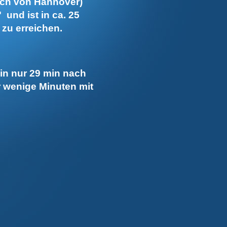
lich von Hannover)
und ist in ca. 25
zu erreichen.
in nur 29 min nach
 wenige Minuten mit