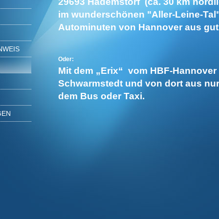
29693 Hademstorf (ca. 30 km nörd
im wunderschönen "Aller-Leine-Tal" 
H
Autominuten von Hannover aus gut 
NWEIS
Oder:
Mit dem „Erix“ vom HBF-Hannover 
Schwarmstedt und von dort aus nur
dem Bus oder Taxi.
GEN