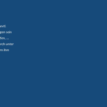
evtl.
gen sein
fen, …
rch unter
rn ihm