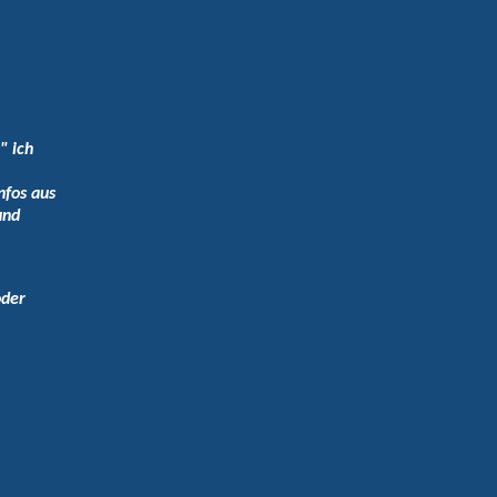
" ich
nfos aus
und
oder